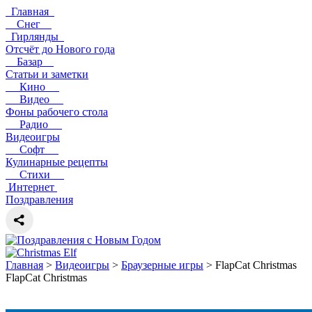
Главная
Снег
Гирлянды
Отсчёт до Нового года
Базар
Статьи и заметки
Кино
Видео
Фоны рабочего стола
Радио
Видеоигры
Софт
Кулинарные рецепты
Стихи
Интернет
Поздравления
Главная
>
Видеоигры
>
Браузерные игры
> FlapCat Christmas
FlapCat Christmas