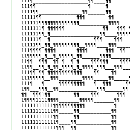
111¶___________________¶¶____¶¶ 

111¶¶__________________¶_____¶ 

1111¶¶_______________¶¶______¶¶ 

11111¶¶____________¶¶¶________¶¶ 

111111¶¶¶¶¶¶¶¶¶¶¶¶¶¶__________¶¶¶¶ 

1111111¶_¶¶¶¶¶¶_____________¶¶___¶¶¶_¶
111111¶¶_¶_________________¶¶____¶¶¶¶¶
111111¶__¶_______________¶¶¶____¶¶¶___
11111¶¶_¶¶_¶¶¶¶¶¶¶¶¶__¶¶¶¶____¶¶¶_____
111¶¶¶¶_¶¶¶¶_______¶¶¶¶______¶¶¶__¶¶__
11¶¶¶¶¶_¶__¶_¶¶¶¶¶_¶¶______¶¶¶¶_______
11¶¶__¶¶¶__¶¶_¶__¶_¶____¶¶¶¶¶¶____¶¶¶¶
11¶¶__¶¶_¶_¶¶_¶¶¶¶_¶_¶¶¶¶_¶¶¶___¶¶¶___
111¶¶_¶¶_¶¶¶¶¶¶¶¶¶¶¶¶____¶¶____¶¶_____
111¶¶¶¶¶__¶¶¶________¶¶¶¶_____¶¶_____¶
111¶___¶_____¶¶¶¶¶¶¶¶¶___¶__¶¶¶_____¶¶
1¶¶___¶¶¶__¶¶_____________¶¶¶______¶¶ 
¶¶__¶¶¶1¶¶________¶¶____¶¶¶______¶¶¶ 

1¶¶¶¶1111¶¶¶¶_______¶¶¶¶¶_______¶¶ 

11111111111¶¶¶¶¶¶¶¶¶¶¶__________¶ 

11111111111¶¶_____¶¶___________¶¶ 

11111111111¶¶_____¶¶___________¶¶ 

111111111111¶____¶¶____________¶¶ 

111111111111¶¶¶__¶¶____________¶¶ 
