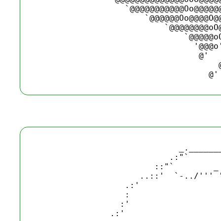
                  `@@@@@@@@@@@Oo@@@@@@
                      `@@@@@@Oo@@@@O@@
                          `@@@@@@@@oO@
                              `@@@@@oO
                                '@@@o'
                                 @'   
                                     @
                             _._______
                           .:"`       
                        ::"`        _ 
                     ..::'  `-../''' '
                  .:'                 
                  :                   
                 :'                   
               .:'                    