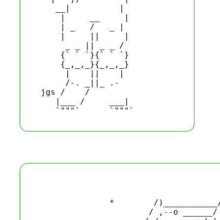
    __|          |

     |     __     |

     | _   /   _ |

     |     ||     |

      _ _ || _ _ /

     {` ` `}{` ` `}

     {_,_,_}{_,_,_}

      |    ||    |

      /-. _||_ .-

 jgs /    /      

    |___ /     ___|

                                      
               *        /)___________/
                       / ,--o ______/ 