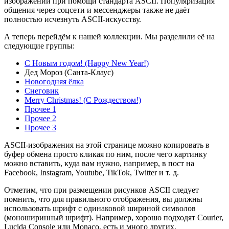
изображений при помощи стандарта ASCII. Популяризация
общения через соцсети и мессенджеры также не даёт
полностью исчезнуть ASCII-искусству.
А теперь перейдём к нашей коллекции. Мы разделили её на
следующие группы:
С Новым годом! (Happy New Year!)
Дед Мороз (Санта-Клаус)
Новогодняя ёлка
Снеговик
Merry Christmas! (С Рождеством!)
Прочее 1
Прочее 2
Прочее 3
ASCII-изображения на этой странице можно копировать в
буфер обмена просто кликая по ним, после чего картинку
можно вставить, куда вам нужно, например, в пост на
Facebook, Instagram, Youtube, TikTok, Twitter и т. д.
Отметим, что при размещении рисунков ASCII следует
помнить, что для правильного отображения, вы должны
использовать шрифт с одинаковой шириной символов
(моноширинный шрифт). Например, хорошо подходят Courier,
Lucida Console или Monaco, есть и много других.