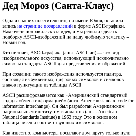
Дед Мороз (Санта-Клаус)
Одна из наших посетительниц, по имени Юлия, оставила
запись
на странице поздравлений
в форме ASCII-графики.
Нам очень понравилась эта идея, и мы решили сделать
подборку ASCII-изображений на нашу любимую тематику –
Новый год.
Кто не знает, ASCII-графика (англ. ASCII art) — это вид
изобразительного искусства, использующий исключительно
символы стандарта ASCII для представления изображений.
При создании такого изображения используется палитра,
состоящая из буквенных, цифровых символов и символов
знаков пунктуации из таблицы ASCII.
ASCII расшифровывается как «Американский стандартный
код для обмена информацией» (англ. American standard code for
information interchange). Он был разработан Американским
национальным институтом стандартов (англ. American
National Standards Institute) в 1963 году. Это в основном
таблица чисел и соответствующих им символов.
Как известно, компьютеры посылают друг другу только нули