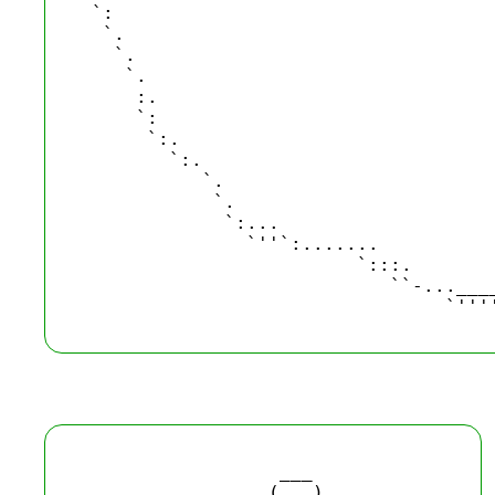
 `:                                   
  `.                                  
   `.                                 
    `.                                
     :.                               
     `:                               
      `:.                             
        `:.                           
           `.                         
            `.                        
             `:...                    
               `''`:.......           
                         `:::.        
                            ``-...____
                  ___

                 (___)
