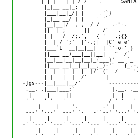
      |_|_|_|_|_|_/ /   `.      SANTA

       |_|__|__|_; |      

       |___|__|_/| |     .'`}

       |_|__|__/ | |   .'.'`

       |__|__|/  ; ;  / /    .-"-.

       ||__|_;      ||    /`___. 

       |_|___/  /;.`,   {_'___.;{}

       |__|_/ `;`__|`-.;|  |C` e e`

       |___`L  __|__|__|  | `'-o-' }

       ||___|__)___|__||__|   ^  /`

       |__|__|__|__|__|_{___}'.__.`_.'
       ||___|__|__|__|__;_)-'`   {_.-;
       |__|__|__|__|__|/` (`__/     '-
       |_|___|__|__/`      |

-jgs---|__|___|__/`         ----------
-.__.-.|___|___;`            |.__.-.__
  |     |     ||             |  |     
-' '---' '---'              /-' '---' 
     |     |    '.        .' |     |  
'---' '---' '---' `-===-'`--' '---' '-
  |     |     |     |     |     |     
-' '---' '---' '---' '---' '---' '---'
     |     |     |     |     |     |  