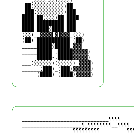
__ (░░░░◡░░)░░░░)

_██(░░░░░░░░░░)██

_███(░░░░░░░░░)███

████ ██(░░░)██ ████

████ █████████ ███

████ ████░████ ███

(░░)_ ▓▓▓▓▌▓▐▓▓▓_(░░)

(██) ███████████ (██)

_____█████░█████_▓▓▓

_____█████-,█████▓▓▓▓▓)

_____█████-,█████▓▓▓▓▓)

___(░░░░░░)(░░░░░) ▓▓▓▓)

______(███)_(███)▓▓▓▓▓▓)

_____________________________¶¶¶¶ 

____________________¶_¶¶¶¶¶¶¶¶__¶¶¶¶ 

_________________¶¶¶¶¶¶¶¶¶_________¶¶¶