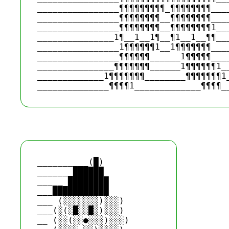
________________¶¶¶¶¶¶¶¶¶_¶¶¶¶¶¶¶¶____
________________¶¶¶¶¶¶¶¶__¶¶¶¶¶¶¶¶____
________________¶¶¶¶¶¶¶¶__¶¶¶¶¶¶¶¶1___
_______________1¶__1__1¶__¶1__1__¶¶___
________________1¶¶¶¶¶¶1__1¶¶¶¶¶¶¶____
________________¶¶¶¶¶¶______1¶¶¶¶¶____
_______________¶¶¶¶¶¶¶______1¶¶¶¶¶¶1__
_____________1¶¶¶¶¶¶¶________¶¶¶¶¶¶¶1_
__________(█)

_______██████

_____ ████████

___███████████

___ (░░░░░░░)░░░)

___(░(░█░░█░)░░░)

__ (░░(░░●░░░)░░░)
