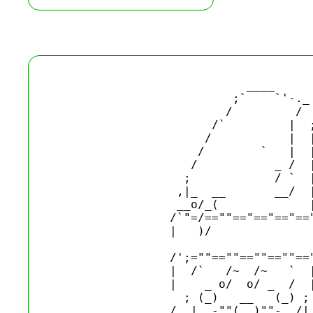
                            ____

                          ;`    `'-._

                         /         /

                       /`         |  ;
                      /           |  |
                     /        `   |  |
                    /           _ /  |
                   ;            / `  |
                  ,|_  __       __/  |
                  __o/_(             |
                 /`"=/==""=="=="=="=="
                 |   )/               
                                      
                 /';=""==""==""==""=="
                 |  /`   /~  /~   `  |
                 |    _ o/  o/ _  /  |
                   ; (_)   __   (_) ; 
                 /  |_.-""(__)""-._/| 