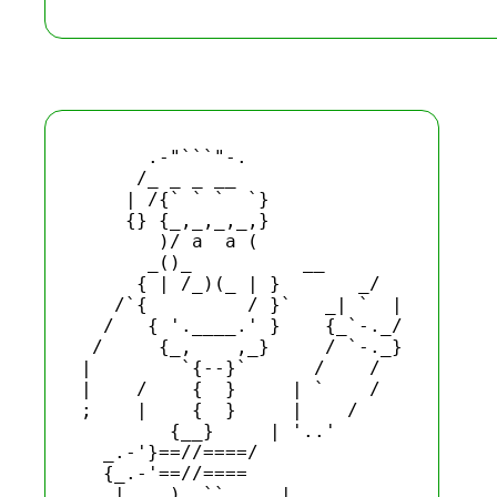
      .-"```"-.

     /_ _ _ __

    | /{` ` `  `}

    {} {_,_,_,_,}

       )/ a  a (

      _()_          __

     { | /_)(_ | }       _/  

   /`{         / }`   _| `  |

  /   { '.____.' }    {_`-._/

 /     {_,    ,_}     / `-._}

|        `{--}`      /    /

|    /    {  }     | `    /

;    |    {  }     |    /

        {__}     | '..'

  _.-'}==//====/

  {_.-'==//====

   |   ,)  ``     |
