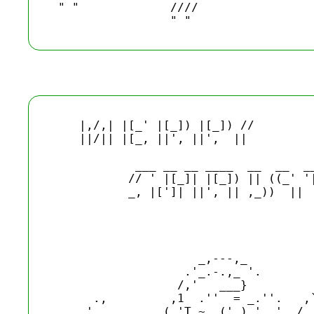
 " "             ////

    |,/,| |[_' |[_]) |[_]) //

    ||/|| |[_, ||', ||',  ||

            ___ __ __ ____  __  __  __
           // ' |[_]| |[_]) || ((_' '|
           _, |[']| ||', || ,_))  ||  
                                      
                                      
                     _,---,_          
                   .'_.-.,_ '.        
                  /,'   ___}          
      .,         ,1  .''  = _.''.   ,`
    .'          (.'T ~, (' ) ',.'  /  