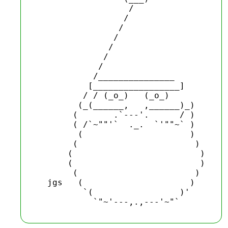
                  / 

                 /   

                /     

               /       

              /         

             /           

            /             

           /_______________

          [_________________]

         / / (_o_)   (_o_)  

        (_(______,   ,______)_)

       (       .`---'.      / )

       ( /`~""'`  ._.  `'""~` )

        (                     )

       (                       )

      (                         )

      (                         )

       (                       )

  jgs   (                     )

         `(                 )'
