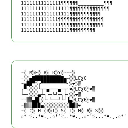
11111111111111¶¶¶¶¶¶_________¶¶¶ 

11111111111111111¶¶¶¶¶¶¶¶¶¶¶¶¶¶ 

11111111111111111¶¶¶¶¶¶¶¶¶¶¶ 

1111111111111¶¶¶¶¶¶¶¶¶¶¶¶¶¶¶¶ 

11111111111111¶¶¶¶¶¶¶¶¶¶¶¶¶¶¶ 

┈░﻿ M░E░ R░ R░Y░┈┈┈░

┈░░▄▇█████████▇▄-░░ԼƠƔЄ

┈▄█▉▀░╭▀▀▀▀▀▀▀▀▀╮░❤░▒﻿

╭▀╮░░░╰┬─▄───▄─┬╯❤░ԼƠƔЄ░❤▒﻿﻿

╰─╯░░░▄┴┐╭─└┘─╮├┐░░❤▒﻿﻿﻿

┈┈▒▒▄█▌░└┘╰──╯└┘▐▄░ԼƠƔЄ░❤▒

┈▒▒▒█▉▉▄░░░░░░░░░█▉▒❤

┈░﻿﻿ C░﻿ H ░R░I░﻿ S░﻿ T░﻿﻿ M░﻿ A░﻿ S░░
