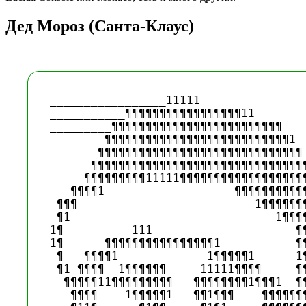
Дед Мороз (Санта-Клаус)
_________________11111

___________¶¶¶¶¶¶¶¶¶¶¶¶¶¶¶¶¶11

_________¶¶¶¶¶¶¶¶¶¶¶¶¶¶¶¶¶¶¶¶¶¶¶¶¶

________¶¶¶¶¶¶¶¶¶¶¶¶¶¶¶¶¶¶¶¶¶¶¶¶¶¶¶1

_______¶¶¶¶¶¶¶¶¶¶¶¶¶¶¶¶¶¶¶¶¶¶¶¶¶¶¶¶¶¶

______¶¶¶¶¶¶¶¶¶¶¶¶¶¶¶¶¶¶¶¶¶¶¶¶¶¶¶¶¶¶¶¶
_____¶¶¶¶¶¶¶¶¶11111¶¶¶¶¶¶¶¶¶¶¶¶¶¶¶¶¶¶¶
___¶¶¶¶1___________________¶¶¶¶¶¶¶¶¶¶¶
_¶¶¶__________________________1¶¶¶¶¶¶¶
_¶1______________________________1¶¶¶¶
1¶__________111_____________________¶¶
1¶______¶¶¶¶¶¶¶¶¶¶¶¶¶¶¶¶1___________¶¶
_¶___¶¶¶¶1_____________1¶¶¶¶¶1______1¶
_¶1_¶¶¶¶__1¶¶¶¶¶¶_____11111¶¶¶¶_____¶¶
__¶¶¶¶¶11¶¶¶¶¶¶¶¶¶___¶¶¶¶¶¶¶¶1¶¶¶1__¶¶
___¶¶¶¶____1¶¶¶¶¶1___¶¶1¶¶¶____¶¶¶¶¶¶¶