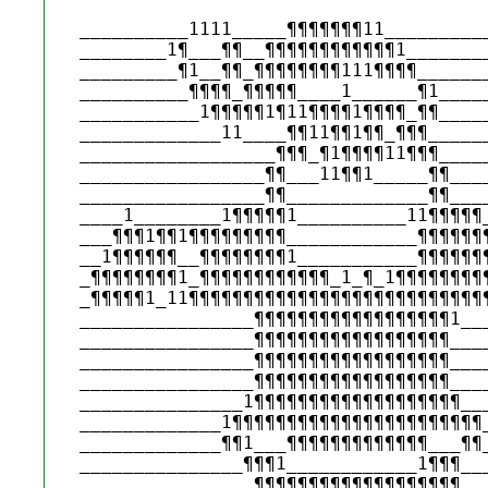
__________1111_____¶¶¶¶¶¶¶11__________
________1¶___¶¶__¶¶¶¶¶¶¶¶¶¶¶¶1________
_________¶1__¶¶_¶¶¶¶¶¶¶¶111¶¶¶¶_______
__________¶¶¶¶_¶¶¶¶¶____1______¶1_____
___________1¶¶¶¶¶1¶11¶¶¶¶1¶¶¶¶_¶¶_____
_____________11____¶¶11¶¶1¶¶_¶¶¶______
__________________¶¶¶_¶1¶¶¶¶11¶¶¶_____
_________________¶¶___11¶¶1_____¶¶____
_________________¶¶_____________¶¶____
____1________1¶¶¶¶¶1__________11¶¶¶¶¶_
___¶¶¶1¶¶1¶¶¶¶¶¶¶¶¶____________¶¶¶¶¶¶¶
__1¶¶¶¶¶¶__¶¶¶¶¶¶¶¶1___________¶¶¶¶¶¶¶
_¶¶¶¶¶¶¶¶1_¶¶¶¶¶¶¶¶¶¶¶¶_1_¶_1¶¶¶¶¶¶¶¶¶
_¶¶¶¶¶1_11¶¶¶¶¶¶¶¶¶¶¶¶¶¶¶¶¶¶¶¶¶¶¶¶¶¶¶¶
________________¶¶¶¶¶¶¶¶¶¶¶¶¶¶¶¶¶¶1___
________________¶¶¶¶¶¶¶¶¶¶¶¶¶¶¶¶¶¶____
________________¶¶¶¶¶¶¶¶¶¶¶¶¶¶¶¶¶¶____
________________¶¶¶¶¶¶¶¶¶¶¶¶¶¶¶¶¶¶____
_______________1¶¶¶¶¶¶¶¶¶¶¶¶¶¶¶¶¶¶¶___
_____________1¶¶¶¶¶¶¶¶¶¶¶¶¶¶¶¶¶¶¶¶¶¶¶_
_____________¶¶1___¶¶¶¶¶¶¶¶¶¶¶¶¶___¶¶_
_______________¶¶¶1____________1¶¶¶___
________________¶¶¶¶¶¶¶¶¶¶¶¶¶¶¶¶¶¶¶___