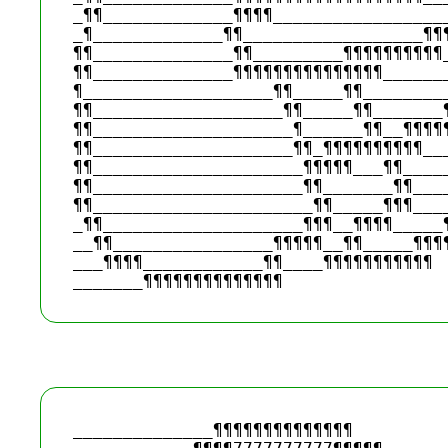
_¶¶_____________¶¶¶¶__________________
_¶_____________¶¶__________________¶¶¶
¶¶______________¶¶_________¶¶¶¶¶¶¶¶¶¶_
¶¶______________¶¶¶¶¶¶¶¶¶¶¶¶¶¶¶_______
¶___________________¶¶_____¶¶_________
¶¶___________________¶¶_____¶¶_______¶
¶¶____________________¶______¶¶__¶¶¶¶¶
¶¶____________________¶¶_¶¶¶¶¶¶¶¶¶¶___
¶¶_____________________¶¶¶¶¶___¶¶_____
¶¶_____________________¶¶_______¶¶____
¶¶______________________¶¶_____¶¶¶____
_¶¶____________________¶¶¶__¶¶¶¶_____¶
__¶¶________________¶¶¶¶¶__¶¶_____¶¶¶¶
___¶¶¶¶____________¶¶____¶¶¶¶¶¶¶¶¶¶¶ 

______________¶¶¶¶¶¶¶¶¶¶¶¶¶¶ 
