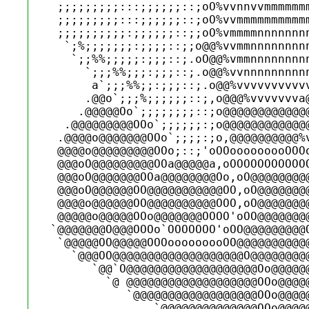
 ;;;;;;;;;:::;;;;;;::;oO%vvnnvvmmmmmmm
 ;;;;;;;;;:::;;;;;;::;oO%vvmmmmmmmmmmm
 ;;;;;;;;;;:;;;;;;::;;oO%vmmmmnnnnnnnn
  `;%;;;;;;;:;;;;::;;o@@%vvmmnnnnnnnnn
   `;;%%;;;;;:;;;::;.oO@@%vmmnnnnnnnnn
     `;;;%%;;;:;;;::;.o@@%vvnnnnnnnnnn
      a`;;;%%;;:;;;::;.o@@%vvvvvvvvvvv
     .@@o`;;;%;;;;;;::;,o@@@%vvvvvvva@
    .@@@@@Oo`;;;;;;;;::;o@@@@@@@@@@@@@
  .@@@@@@@@@OOo`;;;;;;:;o@@@@@@@@@@@@
 .@@@@o@@@@@@@OOo`;;;;:;o,@@@@@@@@@@%
 @@@@o@@@@@@@@@OOo;::;'oOOooooooooOOO
 @@@oO@@@@@@@@@OOa@@@@@a,oOOOOOOOOOOO
 @@@oO@@@@@@@OOa@@@@@@@@Oo,oO@@@@@@@@
 @@@oO@@@@@@OO@@@@@@@@@@@OO,oO@@@@@@@
 @@@@o@@@@@@OO@@@@@@@@@@OOO,oO@@@@@@@
 @@@@@o@@@@@OOo@@@@@@@OOOO'oOO@@@@@@@
`@@@@@@@O@@@OOOo`OOOOOOO'oOO@@@@@@@@@
 `@@@@@OO@@@@@OOOooooooooOO@@@@@@@@@@
   `@@@OO@@@@@@@@@@@@@@@@@@@O@@@@@@@@
      `@@`O@@@@@@@@@@@@@@@@@@@Oo@@@@@
        `@ @@@@@@@@@@@@@@@@@@@OOo@@@@@
           `@@@@@@@@@@@@@@@@@@OOo@@@@@
               `@@@@@@@@@@@@@@OOo@@@@@