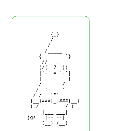
           _

          {_}

          / 

         /   

        /_____

      {`_______`}

       // . . 

      (/(__7__))

      |'-' = `-'|

      |         |

      /       /

     /  '.   .'  

    /_/   `"`   _

   {__}###[_]###{__}

   (_/_________/_)

       |___|___|

  jgs   |--|--|
