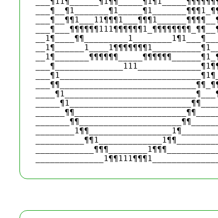
___¶11¶______¶1¶¶_____¶1¶1_____¶¶¶¶¶¶¶
___¶__¶1_______¶1_____¶1_______¶¶¶1_¶¶
___¶__¶¶1___11¶¶¶1___¶¶¶1______¶¶¶¶__¶
___¶___¶¶¶¶¶¶111¶¶¶¶¶¶1_¶¶¶¶¶¶¶¶_¶¶__¶
__1¶____¶¶_________1________1¶1___¶___
__1¶______1____1¶¶¶¶¶¶¶1__________¶1__
__1¶_______¶¶¶¶¶¶_____¶¶¶¶¶¶______¶1_¶
___¶______________111_____________¶1¶¶
___¶1_____________________________¶1¶_
___¶¶____________________________¶¶_¶¶
____¶1___________________________¶___¶
_____¶1_________________________¶¶____
______¶¶_______________________¶¶_____
_______¶¶_____________________¶¶______
________1¶¶_________________1¶________
__________¶¶1_____________1¶¶_________
____________¶¶¶________1¶¶¶___________