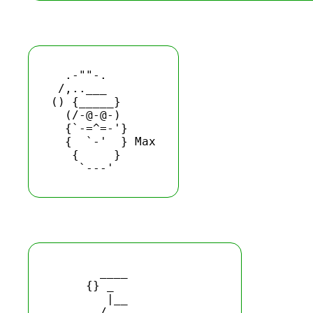
  .-""-.

 /,..___

() {_____}

  (/-@-@-)

  {`-=^=-'}

  {  `-'  } Max

   {     }

       ____

     {} _  

        |__ 

       /_____
