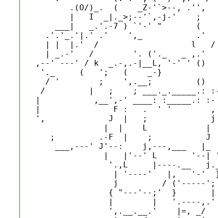
       .(O/)_.  (    _Z-'`>--, .'',   
       |   I  _|._>;--'`,-j-'    ;    
    ___|   _.'.-7 ) `'-' "       (    
  .'.'_.'|.' .'    ',_           .'   
  | |  |.'  /                   l   /

  | _.-'   /        '. ('._   _ ,.'   
,--' ---' / k  _.-,.-|__L, '-' ' ()   
 '._     (   ';   (    _-}            
  / '        ;    ',.__;         ()   
 /         |   ;    ; ___._._____.: :-
|           ,__',-' ____: :_____.: :-

|               F :   .  ' '        , 
',             J  |   ;             j 
              |  |    L            |  
   ;         .-F  |    ;           J  
    ___,---' J'--:    j,---,___   |_  
              |   |'--' L       '--| '
               '.,L     |----.__   j._
                | '----'   |,   '-'  }
                j         / ('-----';

               { "---'--;'  }       |

               |        |   '.----,.'

               ',.__.__.'    |=, _/
