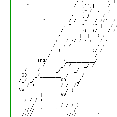
                      / /__       / | 
   *                 /  {''}]     /  |
                     .--{~`/--.   )  _
                    /   { }     /     
         *         /_/   ~   /_//'  / 
                 .-""==="==="" |   / /
                /  |-(__)(__)/__| /_/

               /   |   |  |__ ) /

              /   / //_/ /_/   / /

             /  _/_/________  / /

            /  (            (/ /

           /    ==========   /

       snd/      (___________/

         /      _/ /     _/ /

 |/|   /      _/     _/

 00 | _/________ |/|    /

/_/|_/          00 |  _/

 __/ )|         /_/|_//

VV--            __/ )|

   |_   |       VV--   

  / / / )          |_   |

 |_|_/_ ____    / / / )

  ////  '-----`  |_|_/_ ____

 ////             ////  '-----`
