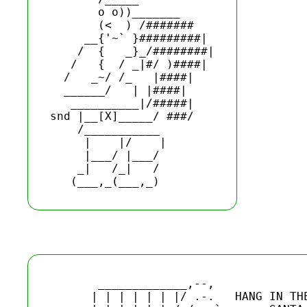
       o o))_______

       (<  ) /#######

     __{'~` }#########|

    /  {   _}_/########|

   /   {  / _|#/ )####|

  /   _~/ /_   |####|

  ______/   | |####|

   __________|/#####|

snd |__[X]_____/ ###/ 

    /___________

     |    |/    |

     |___/ |___/

    _|   /_|   /

       _____________,--,

      | | | | | | |/ .-.   HANG IN THE