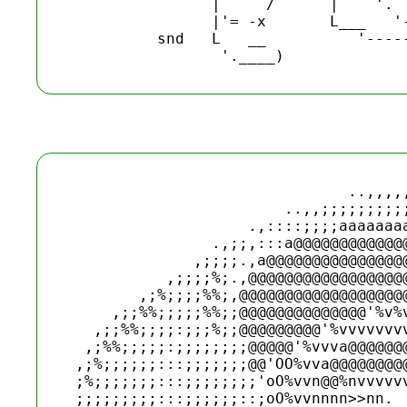
                |     /      |    '.

                |'= -x       L___   '-
          snd   L   __          '-----
                               ..,,,,,
                        ..,,;;;;;;;;;;
                    .,::::;;;;aaaaaaaa
                .,;;,:::a@@@@@@@@@@@@@
              ,;;;;.,a@@@@@@@@@@@@@@@@
           ,;;;;%;.,@@@@@@@@@@@@@@@@@@
        ,;%;;;;%%;,@@@@@@@@@@@@@@@@@@@
     ,;;%%;;;;;%%;;@@@@@@@@@@@@@@'%v%v
   ,;;%%;;;;:;;;%;;@@@@@@@@@'%vvvvvvvv
  ,;%%;;;;;:;;;;;;;;@@@@@'%vvva@@@@@@@
 ,;%;;;;;;:::;;;;;;;@@'OO%vva@@@@@@@@@
 ;%;;;;;;;:::;;;;;;;;'oO%vvn@@%nvvvvvv
 ;;;;;;;;;:::;;;;;;::;oO%vvnnnn>>nn.  