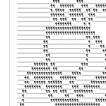
_______________¶¶¶_______¶¶¶__________
______________¶¶__¶¶¶¶¶¶___¶¶¶___¶¶¶¶¶
______________¶_¶¶¶¶__¶¶¶¶¶__¶¶_¶¶__¶¶
______________¶¶¶¶¶¶__¶¶¶¶¶¶__¶¶¶_____
_______________¶¶_¶¶¶__¶¶__¶¶_¶¶______
________________¶¶¶¶¶¶¶_____¶_¶ 

____________¶¶¶¶¶¶¶¶¶¶¶¶¶¶¶¶¶¶¶ 

____________¶¶¶¶¶¶¶¶¶¶¶¶¶¶¶¶¶¶¶¶¶ 

____________¶¶_______________¶¶_¶¶¶ 

___________¶¶_________________¶__¶¶¶ 

___________¶¶_________________¶____¶¶ 
___________¶¶________________¶¶_____¶¶
____________¶¶_______________¶_______¶
____________¶¶_______________¶_______¶
_______¶¶¶¶¶¶_¶¶___________¶¶¶________
______¶¶¶¶¶¶¶¶_¶¶_________¶¶_________¶
____¶¶¶¶¶¶¶¶¶¶¶¶¶¶¶____¶¶¶¶_________¶¶
___¶¶__¶¶¶¶¶¶¶¶___¶¶¶¶¶¶¶________¶¶¶¶¶
___¶¶__¶¶¶¶¶_¶¶¶¶¶¶___¶¶_______¶¶¶¶¶¶¶
___¶¶¶¶¶¶¶__¶¶¶¶¶¶¶____¶¶¶__¶¶¶¶¶¶¶___
__¶¶________¶¶_¶¶_¶¶¶___¶¶¶¶¶¶¶¶______
__¶__________¶¶_____¶¶___¶¶¶_________¶
__¶___________¶¶¶¶¶¶¶¶¶¶¶¶_______¶¶¶¶¶
_¶¶_____________¶¶¶¶¶¶¶¶¶¶¶¶¶¶¶¶¶¶¶___