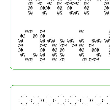
    @@  @@  @@  @@ @@@@@@  @@      @@ 
    @@   @@@@   @@  @@     @@      @@ 
    @@    @@    @@   @@@@  @@      @@ 
                                      
                                      
                                      
   @@@   @@              @@          @
 @@   @@ @@                          @
@@       @@ @@@  @@ @@@  @@   @@@@ @@@
@@       @@@  @@ @@@  @@ @@  @@      @
@@       @@   @@ @@      @@   @@@    @
 @@   @@ @@   @@ @@      @@     @@   @
 .-.  .-.  .-.  .-.  .-.  .-.  .-.  .-
(   )(   )(   )(   )(   )(   )(   )(  
 `-'  `-'  `-'  `-'  `-'  `-'  `-'  `-
 .-.                                  