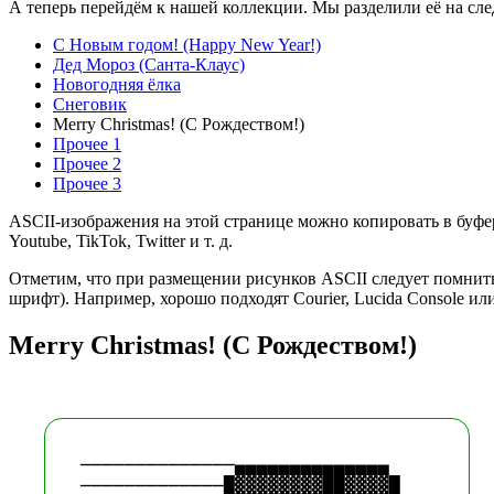
А теперь перейдём к нашей коллекции. Мы разделили её на с
С Новым годом! (Happy New Year!)
Дед Мороз (Санта-Клаус)
Новогодняя ёлка
Снеговик
Merry Christmas! (С Рождеством!)
Прочее 1
Прочее 2
Прочее 3
ASCII-изображения на этой странице можно копировать в буфер 
Youtube, TikTok, Twitter и т. д.
Отметим, что при размещении рисунков ASCII следует помнит
шрифт). Например, хорошо подходят Courier, Lucida Console ил
Merry Christmas! (С Рождеством!)
──────────────▄▄▄▄▄▄▄▄▄▄▄▄▄▄

─────────────█▓▓▓▓▓▓▓▓██▓▓▓▓█
