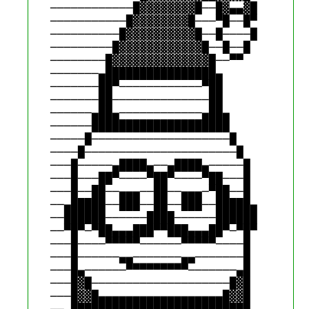
────────────█▓▓▓▓▓▓▓▓█──█▓▄▄▓█

───────────█▓▓▓▓▓▓▓▓█───▀█──█▀

──────────█▓▓▓▓▓▓▓▓▓▓█──█────█

─────────█▓▓▓▓▓▓▓▓▓▓▓▓█──█──█

────────█▓▓▓▓▓▓▓▓▓▓▓▓▓▓█──▀▀

───────▄████████████████▄

───────██▀────────────▀██

───────██──────────────██

──────▄██▄────────────▄██▄

──────████████████████████

─────█────────────────────█

────█──────────────────────█

───█─────▄████▄──▄████▄─────█

───█───██▀────▀██▀────▀██───█

───█──██──▄▄▄──██──▄▄▄─▀██──█

──▄█████──███──██──███──█████▄

──██████──────████──────██████

──▀█▀─▀██▄▄▄███▀▀███▄▄▄██▀─▀█▀

───█────▀▀▀▀▀──────▀▀▀▀▀────█

───█──────▄▄───────▄▄───────█

───█▄──────▀▀▀▀▀▀▀▀▀───────▄█

───█▓█────────────────────█▓█

───█▓▓█▄▄▄▄▄▄▄▄▄▄▄▄▄▄▄▄▄▄█▓▓█
