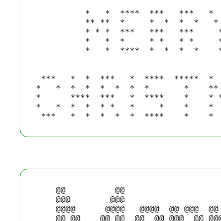
          *   *  ****  ***   ***   *  
          ** **  *     *  *  *  *   * 
          * * *  ***   ***   ***     *
          *   *  *     * *   * *     *
          *   *  ****  *  *  *  *    *
 ***   *  *  ***   *  ****  *****  *  
*   *  *  *  *  *  *  *       *    ** 
*      ****  ***   *  ****    *    * *
*   *  *  *  * *   *     *    *    *  
    @@          @@

    @@@        @@@

    @@@@      @@@@   @@@@  @@ @@@  @@ 
    @@ @@    @@ @@  @@  @@ @@@  @@ @@@