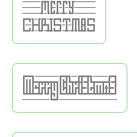
──────╔╦╗╔╗╔╗╔╗╗╔───────

──────║║║╠─║─║─╚╣───────

──────╝─╚╚╝╩─╩─╚╝───────

╔═╗╗─╔╔╗─╦╔═╗╔╦╗╔╦╗╔╗╔═╗

║──╠═╣╠╩╗║╚═╗─║─║║║╠╣╚═╗

╔══╗────────╔═╦╗──╔╦═╦╗─────╔═╗

║║║╠═╦╦╦╦╦╦╗║╠╣╚╦╦╬╣═╣╚╦══╦═╣═╣

║║║║╩╣╔╣╔╣║║║╠╣║║╔╣╠═║╔╣║║║╬╠═║

╚╩╩╩═╩╝╚╝╠╗║╚═╩╩╩╝╚╩═╩═╩╩╩╩╩╩═╝
